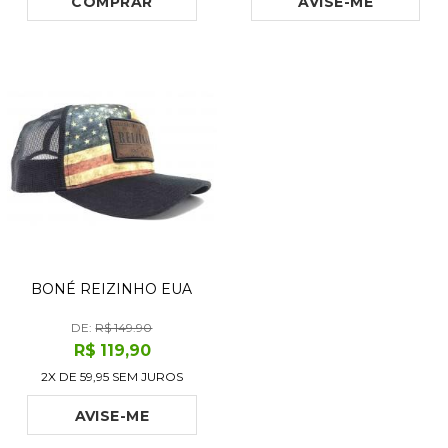
COMPRAR
AVISE-ME
BONÉ REIZINHO EUA
DE:
R$ 149.90
R$
119
,90
2X DE
59,95
SEM JUROS
AVISE-ME