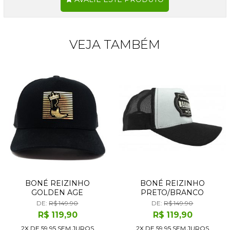
VEJA TAMBÉM
BONÉ REIZINHO
BONÉ REIZINHO
GOLDEN AGE
PRETO/BRANCO
DE:
R$ 149.90
DE:
R$ 149.90
R$
119
,90
R$
119
,90
2X DE
59,95
SEM JUROS
2X DE
59,95
SEM JUROS