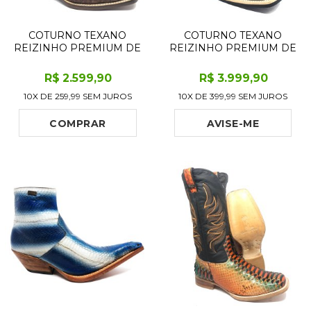
COTURNO TEXANO
COTURNO TEXANO
REIZINHO PREMIUM DE
REIZINHO PREMIUM DE
COURO LEGÍTIMO DE
COURO LEGÍTIMO DE
JACARÉ TABACO RABO
BÚFALO AFRICANO
R$
2.599
,90
R$
3.999
,90
LIMITED EDITION - CANO
BLACK COGNAC - CANO
10X DE
259,99
SEM JUROS
10X DE
399,99
SEM JUROS
CURTO, BICO
CURTO, BICO
QUADRADO - SOLADO
QUADRADO - SOLADO X-
DE COURO ARTESANAL
FLEX ARTESANAL
COMPRAR
AVISE-ME