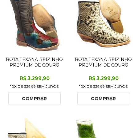
BOTA TEXANA REIZINHO
BOTA TEXANA REIZINHO
PREMIUM DE COURO
PREMIUM DE COURO
LEGÍTIMO DE COBRA
LEGÍTIMO DE COBRA
PYTHON LILLE LIMITED
PYTHON NATURAL
R$
3.299
,90
R$
3.299
,90
EDITION - CANO ALTO,
LIMITED EDITION - CANO
10X DE
329,99
SEM JUROS
10X DE
329,99
SEM JUROS
BICO QUADRADO -
CURTO, BICO FINO
SOLADO DE COURO
QUADRADINHO -
ARTESANAL
SOLADO DE COURO
COMPRAR
COMPRAR
ARTESAN