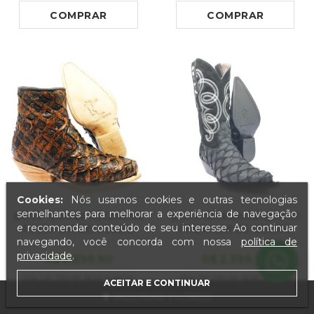
SOLADO DE COURO
ARTESANAL
COMPRAR
COMPRAR
Cookies:
Nós usamos cookies e outras tecnologias
semelhantes para melhorar a experiência de navegação
BOTA TEXANA REIZINHO
BOTA TEXANA REIZINHO
e recomendar conteúdo de seu interesse. Ao continuar
PREMIUM DE COURO
PREMIUM DE COURO
LEGÍTIMO DE PIRARUCU
LEGÍTIMO DE PIRARUCU
navegando, você concorda com nossa
política de
BROWN GOLD - CANO
PRETO LIMITED EDITION
privacidade
.
R$
2.399
,90
R$
2.399
,90
CURTO, BICO FINO
- CANO ALTO, BICO FINO
10X DE
239,99
SEM JUROS
10X DE
239,99
SEM JUROS
QUADRADINHO -
- SOLADO DE COURO
ACEITAR E CONTINUAR
SOLADO DE COURO
ARTESANAL
MOSTRAR FILTROS
ARTESANAL
COMPRAR
COMPRAR