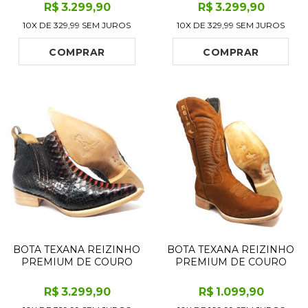
PYTHON PRETA LIMITED
PYTHON BROWN GOLD
R$
3.299
,90
R$
3.299
,90
EDITION - CANO CURTO,
LIMITED EDITION - CANO
10X DE
329,99
SEM JUROS
10X DE
329,99
SEM JUROS
BICO FINO
CURTO, BICO FINO -
QUADRADINHO -
SOLADO DE COURO
SOLADO DE COURO
ARTESANAL INJETADO
COMPRAR
COMPRAR
ARTESANAL
BOTA TEXANA REIZINHO
BOTA TEXANA REIZINHO
PREMIUM DE COURO
PREMIUM DE COURO
LEGÍTIMO DE COBRA
LEGÍTIMO BOVINO
PYTHON BLACK SALMON
BUFALADA CARAMELO
R$
3.299
,90
R$
1.099
,90
LIMITED EDITION - CANO
LIMITED EDITION - CANO