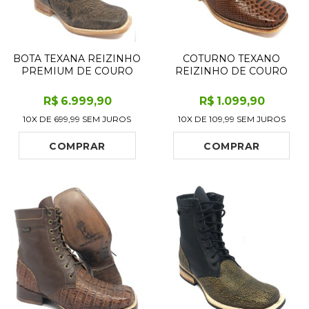
BOTA TEXANA REIZINHO
COTURNO TEXANO
PREMIUM DE COURO
REIZINHO DE COURO
LEGÍTIMO DE GIRAFA
LEGÍTIMO BOVINO
MARROM LIMITED
IMITAÇÃO DE COBRA -
R$
6.999
,90
R$
1.099
,90
EDITION - CANO MÉDIO,
CANO CURTO, BICO
10X DE
699,99
SEM JUROS
10X DE
109,99
SEM JUROS
BICO QUADRADO -
QUADRADO - SOLADO
SOLADO DE COURO
DE COURO ARTESANAL
ARTESANAL
COMPRAR
COMPRAR