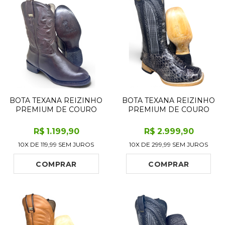
BOTA TEXANA REIZINHO
BOTA TEXANA REIZINHO
PREMIUM DE COURO
PREMIUM DE COURO
LEGÍTIMO BOVINO
LEGÍTIMO DE COBRA
MARROM CAFÉ LIMITED
PYTHON LUXO BLACK
R$
1.199
,90
R$
2.999
,90
EDITION - CANO MÉDIO,
LIMITED EDITION - CANO
10X DE
119,99
SEM JUROS
10X DE
299,99
SEM JUROS
BICO REDONDO -
ALTO, BICO QUADRADO -
SOLADO DE COURO
SOLADO DE COURO
ARTESANAL
ARTESANAL
COMPRAR
COMPRAR