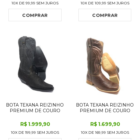
10X DE
99,99
SEM JUROS
10X DE
109,99
SEM JUROS
SOLADO C-FLEX
ARREDONDADO -
ARTESANAL
SOLADO DE COURO
ARTESANAL
COMPRAR
COMPRAR
BOTA TEXANA REIZINHO
BOTA TEXANA REIZINHO
PREMIUM DE COURO
PREMIUM DE COURO
LEGÍTIMO BOVINO
LEGÍTIMO DE CABEÇA
FURRY PRETO LIMITED
DE BOI MARROM
R$
1.999
,90
R$
1.699
,90
EDITION - CANO ALTO,
TABACO - CANO ALTO,
10X DE
199,99
SEM JUROS
10X DE
169,99
SEM JUROS
BICO FINO
BICO QUADRADO -
QUADRADINHO -
SOLADO DE COURO