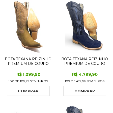
BOTA TEXANA REIZINHO
BOTA TEXANA REIZINHO
PREMIUM DE COURO
PREMIUM DE COURO
LEGÍTIMO BOVINO
LEGÍTIMO DE ARRAIA
BUFALADA MARFIM
DEEP BLUE LIMITED
R$
1.099
,90
R$
4.799
,90
LIMITED EDITION - CANO
EDITION - CANO ALTO,
10X DE
109,99
SEM JUROS
10X DE
479,99
SEM JUROS
ALTO, BICO FINO
BICO QUADRADO -
INCLINADO - SOLADO
SOLADO DE COURO
DE COURO ARTESANAL
ARTESANAL INJETADO
COMPRAR
COMPRAR