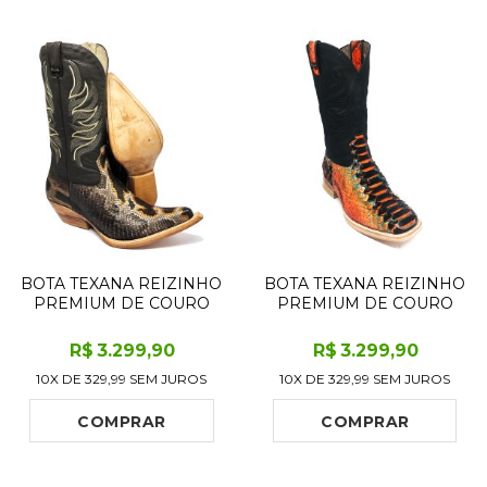
BOTA TEXANA REIZINHO
BOTA TEXANA REIZINHO
PREMIUM DE COURO
PREMIUM DE COURO
LEGÍTIMO DE COBRA
LEGÍTIMO DE COBRA
PYTHON BROWN
PYTHON CASSIS LIMITED
R$
3.299
,90
R$
3.299
,90
CRAFTS LIMITED
EDITION - CANO ALTO,
10X DE
329,99
SEM JUROS
10X DE
329,99
SEM JUROS
EDITION - CANO ALTO,
BICO QUADRADO -
BICO FINO - SOLADO DE
SOLADO DE COURO
COURO ARTESANAL
ARTESANAL
COMPRAR
COMPRAR