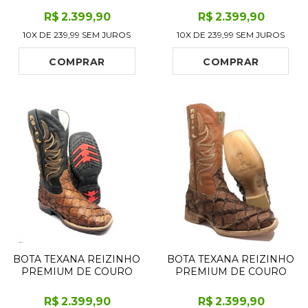
RED LIMITED EDITION -
CANO CURTO, BICO
R$
2.399
,90
R$
2.399
,90
CANO ALTO, BICO FINO -
QUADRADO - SOLADO X-
10X DE
239,99
SEM JUROS
10X DE
239,99
SEM JUROS
SOLADO DE COURO
FLEX ARTESANAL
ARTESANAL
COMPRAR
COMPRAR
BOTA TEXANA REIZINHO
BOTA TEXANA REIZINHO
PREMIUM DE COURO
PREMIUM DE COURO
LEGÍTIMO DE PIRARUCU
LEGÍTIMO DE PIRARUCU
DRY LEAF LIMITED
DRY LEAF LIMITED
R$
2.399
,90
R$
2.399
,90