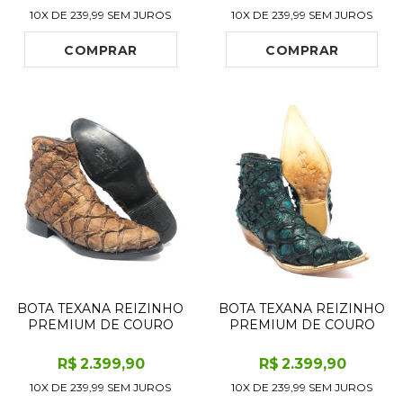
EDITION - CANO ALTO,
EDITION - CANO ALTO,
10X DE
239,99
SEM JUROS
10X DE
239,99
SEM JUROS
BICO QUADRADO -
BICO QUADRADO -
SOLADO JUMP
SOLADO DE COURO
ARTESANAL
COMPRAR
COMPRAR
BOTA TEXANA REIZINHO
BOTA TEXANA REIZINHO
PREMIUM DE COURO
PREMIUM DE COURO
LEGÍTIMO DE PIRARUCU
LEGÍTIMO DE PIRARUCU
DRY LEAF - CANO
OCEAN - CANO CURTO,
R$
2.399
,90
R$
2.399
,90
CURTO, BICO FINO
BICO FINO - SOLADO DE
10X DE
239,99
SEM JUROS
10X DE
239,99
SEM JUROS
ARREDONDADO -
COURO ARTESANAL