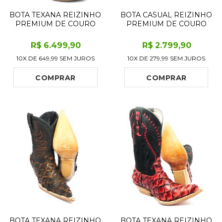
BOTA TEXANA REIZINHO
BOTA CASUAL REIZINHO
PREMIUM DE COURO
PREMIUM DE COURO
LEGÍTIMO DE ELEFANTE
LEGÍTIMO DE JACARÉ
CINZA NATURAL LIMITED
PRETO - CANO CURTO,
R$
6.499
,90
R$
2.799
,90
EDITION - CANO ALTO,
SOLADO FLEX COMFORT
10X DE
649,99
SEM JUROS
10X DE
279,99
SEM JUROS
BICO QUADRADO -
- BICO REDONDO
SOLADO DE COURO
ARTESANAL COM PR
COMPRAR
COMPRAR
BOTA TEXANA REIZINHO
BOTA TEXANA REIZINHO