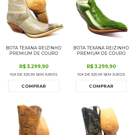
BOTA TEXANA REIZINHO
BOTA TEXANA REIZINHO
PREMIUM DE COURO
PREMIUM DE COURO
LEGÍTIMO DE COBRA
LEGÍTIMO DE COBRA
NAJA NATURAL COM
NAJA VERDE COM
R$
3.299
,90
R$
3.299
,90
CABEÇA LIMITED
CABEÇA LIMITED
10X DE
329,99
SEM JUROS
10X DE
329,99
SEM JUROS
EDITION - CANO CURTO,
EDITION - CANO CURTO,
BICO FINO - SOLADO DE
BICO FINO - SOLADO DE
COURO ARTESANAL
COURO ARTESANAL
COMPRAR
COMPRAR