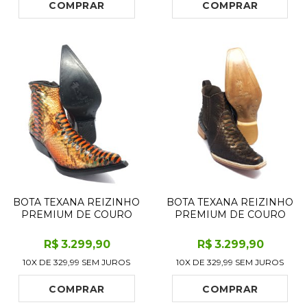
SOLADO DE COURO
ARTESANAL
COMPRAR
COMPRAR
ARTESANAL
BOTA TEXANA REIZINHO
BOTA TEXANA REIZINHO
PREMIUM DE COURO
PREMIUM DE COURO
LEGÍTIMO DE COBRA
LEGÍTIMO DE COBRA
PYTHON CASSIS LIMITED
PYTHON LUXO BROWN
R$
3.299
,90
R$
3.299
,90
EDITION - CANO CURTO,
LIMITED EDITION - CANO
10X DE
329,99
SEM JUROS
10X DE
329,99
SEM JUROS
BICO FINO - SOLADO DE
CURTO, BICO FINO
COURO ARTESANAL
QUADRADINHO -
SOLADO DE COURO
COMPRAR
COMPRAR
ARTESA