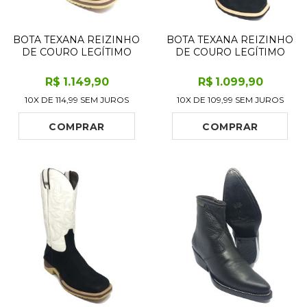
BOTA TEXANA REIZINHO
BOTA TEXANA REIZINHO
DE COURO LEGÍTIMO
DE COURO LEGÍTIMO
BOVINO BUFALADA
BOVINO BUFALADA
CARAMELO - CANO
PRETA - CANO ALTO,
R$
1.149
,90
R$
1.099
,90
MÉDIO, BICO
BICO QUADRADO,
10X DE
114,99
SEM JUROS
10X DE
109,99
SEM JUROS
QUADRADO - SOLADO
SOLADO FLEX COMFORT
JUMP
COMPRAR
COMPRAR