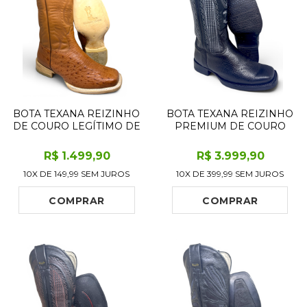
BOTA TEXANA REIZINHO
BOTA TEXANA REIZINHO
DE COURO LEGÍTIMO DE
PREMIUM DE COURO
BARRIGA DE AVESTRUZ
LEGÍTIMO DE LOBO
CONHAQUE - CANO
MARINHO PRETO
R$
1.499
,90
R$
3.999
,90
ALTO, BICO QUADRADO -
LIMITED EDITION - CANO
10X DE
149,99
SEM JUROS
10X DE
399,99
SEM JUROS
SOLADO DE COURO
ALTO, BICO QUADRADO -
ARTESANAL
SOLADO DE COURO
ARTESANAL COM
COMPRAR
COMPRAR
PROTEÇ