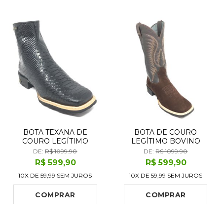
BOTA TEXANA DE
BOTA DE COURO
COURO LEGÍTIMO
LEGÍTIMO BOVINO
BOVINO IMITAÇÃO DE
BUFALADA MARROM -
DE:
R$ 1099.90
DE:
R$ 1099.90
COBRA PRETA - CANO
CANO ALTO, BICO
R$
599
,90
R$
599
,90
CURTO, BICO
QUADRADO, SOLADO
10X DE
59,99
SEM JUROS
10X DE
59,99
SEM JUROS
QUADRADO, SOLADO
FLEX COMFORT
FLEX COMFORT
COMPRAR
COMPRAR