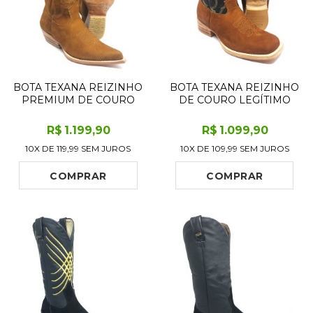
BOTA TEXANA REIZINHO
BOTA TEXANA REIZINHO
PREMIUM DE COURO
DE COURO LEGÍTIMO
LEGÍTIMO BOVINO
BOVINO BUFALADA
BUFALADA CARAMELO -
CARAMELO - CANO
R$
1.199
,90
R$
1.099
,90
CANO ALTO, BICO FINO
MÉDIO, BICO
10X DE
119,99
SEM JUROS
10X DE
109,99
SEM JUROS
INCLINADO - SOLADO
QUADRADO - SOLADO
DE COURO ARTESANAL
DE COURO ARTESANAL
COMPRAR
COMPRAR