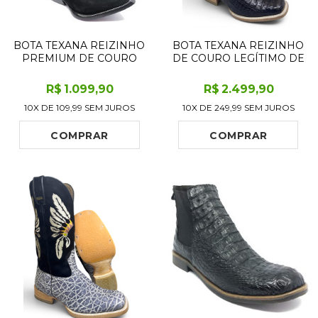
BOTA TEXANA REIZINHO
BOTA TEXANA REIZINHO
PREMIUM DE COURO
DE COURO LEGÍTIMO DE
LEGÍTIMO BOVINO
JACARÉ MARROM -
BUFALADA PRETA
CANO ALTO, BICO
R$
1.099
,90
R$
2.499
,90
LIMITED EDITION - CANO
QUADRADO - SOLADO
10X DE
109,99
SEM JUROS
10X DE
249,99
SEM JUROS
ALTO, BICO FINO
DE COURO ARTESANAL |
INCLINADO - SOLADO
REIZINHO BOTAS
DE COURO ARTESANAL
COMPRAR
COMPRAR