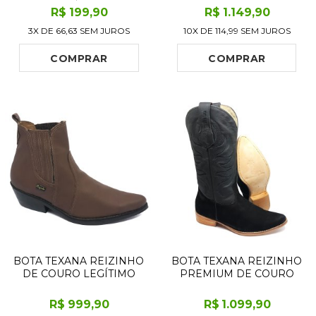
CANO ALTO, BICO
R$
199
,90
R$
1.149
,90
QUADRADO, SOLADO
3X DE
66,63
SEM JUROS
10X DE
114,99
SEM JUROS
FLEX COMFORT
COMPRAR
COMPRAR
BOTA TEXANA REIZINHO
BOTA TEXANA REIZINHO
DE COURO LEGÍTIMO
PREMIUM DE COURO
BOVINO MARROM -
LEGÍTIMO BOVINO
CANO CURTO, BICO FINO
BUFALADA PRETA -
R$
999
,90
R$
1.099
,90
ARREDONDADO -
CANO ALTO, BICO FINO