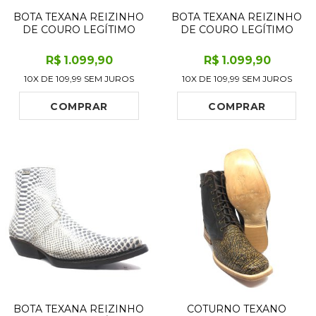
BOTA TEXANA REIZINHO
BOTA TEXANA REIZINHO
DE COURO LEGÍTIMO
DE COURO LEGÍTIMO
BOVINO BUFALADA
BOVINO PRETO - CANO
PRETA - CANO ALTO,
CURTO ZÍPER, BICO
R$
1.099
,90
R$
1.099
,90
BICO QUADRADO -
FINO ARREDONDADO -
10X DE
109,99
SEM JUROS
10X DE
109,99
SEM JUROS
SOLADO JUMP
SOLADO DE COURO
ARTESANAL
COMPRAR
COMPRAR
BOTA TEXANA REIZINHO
COTURNO TEXANO