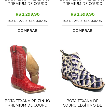
PREMIUM DE COURO
PREMIUM DE COURO
LEGÍTIMO DE PIRARUCU
LEGÍTIMO DE PIRARUCU
BROWN GOLD - CANO
BLOODWINE LIMITED
R$
2.299
,90
R$
2.399
,90
MÉDIO, BICO FINO -
EDITION - CANO ALTO,
10X DE
229,99
SEM JUROS
10X DE
239,99
SEM JUROS
SOLADO DE COURO
BICO FINO - SOLADO DE
ARTESANAL
COURO ARTESANAL
COMPRAR
COMPRAR
BOTA TEXANA REIZINHO
BOTA TEXANA DE
PREMIUM DE COURO
COURO LEGÍTIMO DE
LEGÍTIMO DE PIRARUCU
PIRARUCU DARK BLUE -