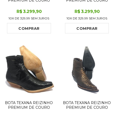
PREMIUM DE COURO
PREMIUM DE COURO
LEGÍTIMO DE COBRA
LEGÍTIMO DE COBRA
NAPA PRETA COM
PYTHON LUXO BLACK
R$
3.299
,90
R$
3.299
,90
CABEÇA LIMITED
LIMITED EDITION - CANO
10X DE
329,99
SEM JUROS
10X DE
329,99
SEM JUROS
EDITION - CANO CURTO,
ALTO, BICO QUADRADO -
BICO FINO - SOLADO DE
SOLADO DE COURO
COURO ARTESANAL
ARTESANAL
COMPRAR
COMPRAR
BOTA TEXANA REIZINHO
BOTA TEXANA REIZINHO
PREMIUM DE COURO
PREMIUM DE COURO
LEGÍTIMO DE COBRA
LEGÍTIMO DE COBRA