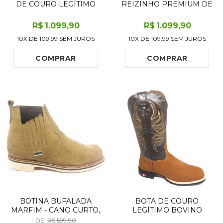
DE COURO LEGÍTIMO
REIZINHO PREMIUM DE
BOVINO IMITAÇÃO DE
COURO LEGÍTIMO
COBRA BRANCA E CINZA
BOVINO IMITAÇÃO DE
R$
1.099
,90
R$
1.099
,90
- CANO CURTO, BICO
ELEFANTE BLACK
10X DE
109,99
SEM JUROS
10X DE
109,99
SEM JUROS
FINO QUADRADINHO -
COGNAC - CANO CURTO,
SOLADO DE COURO
BICO QUADRADO -
ARTESANAL
SOLADO DE COURO
COMPRAR
COMPRAR
ARTESANAL
BOTINA BUFALADA
BOTA DE COURO
MARFIM - CANO CURTO,
LEGÍTIMO BOVINO
BICO QUADRADO
BUFALADA CARAMELO -
DE:
R$ 599.90