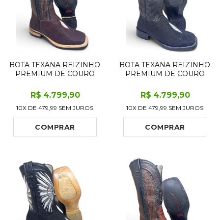
BOTA TEXANA REIZINHO
BOTA TEXANA REIZINHO
PREMIUM DE COURO
PREMIUM DE COURO
LEGÍTIMO DE ARRAIA
LEGÍTIMO DE ARRAIA
MARROM CAFÉ LIMITED
PRETA LIMITED EDITION
R$
4.799
,90
R$
4.799
,90
EDITION - CANO ALTO,
- CANO ALTO, BICO
10X DE
479,99
SEM JUROS
10X DE
479,99
SEM JUROS
BICO QUADRADO -
QUADRADO - SOLADO
SOLADO X-FLEX
DE COURO ARTESANAL
ARTESANAL
INJETADO
COMPRAR
COMPRAR