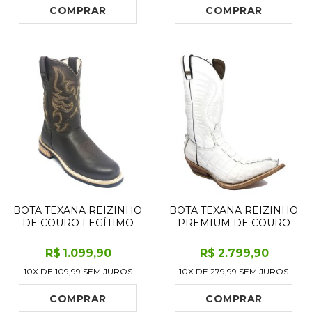
SOLADO DE COURO
ARTESANAL INJETADO
COMPRAR
COMPRAR
ARTESANAL
BOTA TEXANA REIZINHO
BOTA TEXANA REIZINHO
DE COURO LEGÍTIMO
PREMIUM DE COURO
BOVINO MARROM CAFÉ
LEGÍTIMO DE JACARÉ
- CANO MÉDIO, BICO
BRANCO RABO LIMITED
R$
1.099
,90
R$
2.799
,90
REDONDO - SOLADO X-
EDITION - CANO ALTO,
10X DE
109,99
SEM JUROS
10X DE
279,99
SEM JUROS
FLEX ARTESANAL
BICO FINO - SOLADO DE
COURO ARTESANAL
COMPRAR
COMPRAR