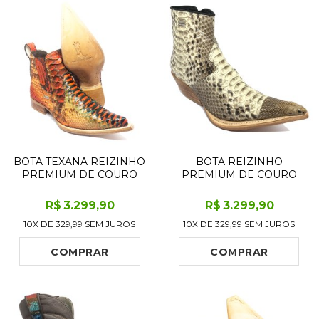
BOTA TEXANA REIZINHO
BOTA REIZINHO
PREMIUM DE COURO
PREMIUM DE COURO
LEGÍTIMO DE COBRA
LEGÍTIMO DE COBRA
PYTHON CASSIS LIMITED
PYTHON NATURAL COM
R$
3.299
,90
R$
3.299
,90
EDITION - CANO CURTO,
CABEÇA DE NAJA
10X DE
329,99
SEM JUROS
10X DE
329,99
SEM JUROS
BICO FINO - SOLADO DE
LIMITED EDITION - CANO
COURO ARTESANAL
CURTO, BICO FINO -
SOLADO DE COURO
COMPRAR
COMPRAR
ARTESANAL