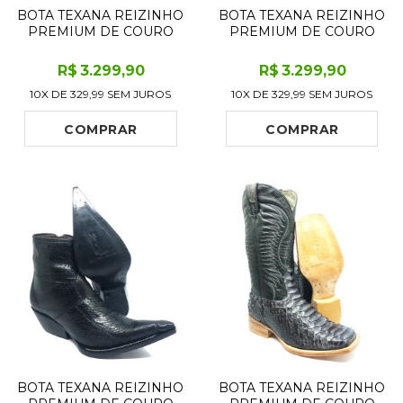
BOTA TEXANA REIZINHO
BOTA TEXANA REIZINHO
PREMIUM DE COURO
PREMIUM DE COURO
LEGÍTIMO DE COBRA
LEGÍTIMO DE COBRA
NAJA AZUL COM CABEÇA
PYTHON CASSIS LIMITED
R$
3.299
,90
R$
3.299
,90
LIMITED EDITION - CANO
EDITION - CANO ALTO,
10X DE
329,99
SEM JUROS
10X DE
329,99
SEM JUROS
CURTO, BICO FINO -
BICO QUADRADO -
SOLADO DE COURO
SOLADO DE COURO
ARTESANAL
ARTESANAL
COMPRAR
COMPRAR
BOTA TEXANA REIZINHO
BOTA TEXANA REIZINHO