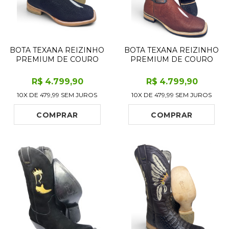
BOTA TEXANA REIZINHO
BOTA TEXANA REIZINHO
PREMIUM DE COURO
PREMIUM DE COURO
LEGÍTIMO DE ARRAIA
LEGÍTIMO DE ARRAIA
PRETA LIMITED EDITION
EVOK LIMITED EDITION -
R$
4.799
,90
R$
4.799
,90
- CANO MÉDIO, BICO
CANO ALTO, BICO
10X DE
479,99
SEM JUROS
10X DE
479,99
SEM JUROS
QUADRADO - SOLADO
QUADRADO - SOLADO X-
DE COURO ARTESANAL
FLEX ARTESANAL
INJETADO
COMPRAR
COMPRAR