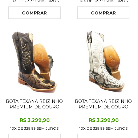
10X DE
329,99
SEM JUROS
10X DE
109,99
SEM JUROS
CURTO, BICO FINO -
ALTO, BICO QUADRADO -
SOLADO DE COURO
SOLADO DE COURO
ARTESANAL
ARTESANAL
COMPRAR
COMPRAR
BOTA TEXANA REIZINHO
BOTA TEXANA REIZINHO
PREMIUM DE COURO
PREMIUM DE COURO
LEGÍTIMO DE COBRA
LEGÍTIMO DE COBRA
PYTHON BROWN
PYTHON NATURAL
R$
3.299
,90
R$
3.299
,90
CRAFTS LIMITED
LIMITED EDITION - CANO
10X DE
329,99
SEM JUROS
10X DE
329,99
SEM JUROS
EDITION - CANO ALTO,
ALTO, BICO QUADRADO -
BICO QUADRADO -
SOLADO DE COURO