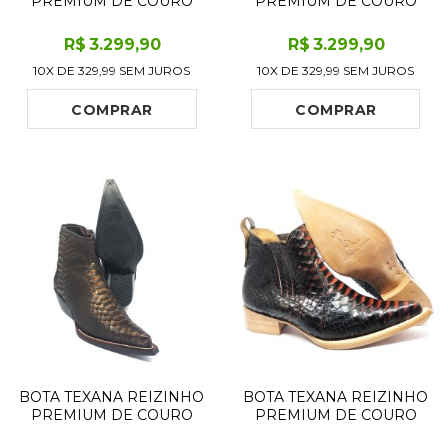
PREMIUM DE COURO
PREMIUM DE COURO
LEGÍTIMO DE COBRA
LEGÍTIMO DE COBRA
PYTHON LUXO BLACK
PYTHON PRETA LIMITED
R$
3.299
,90
R$
3.299
,90
LIMITED EDITION - CANO
EDITION - CANO CURTO,
10X DE
329,99
SEM JUROS
10X DE
329,99
SEM JUROS
ALTO, BICO QUADRADO -
BICO FINO
SOLADO DE COURO
QUADRADINHO -
ARTESANAL
SOLADO DE COURO
COMPRAR
COMPRAR
ARTESANAL
BOTA TEXANA REIZINHO
BOTA TEXANA REIZINHO
PREMIUM DE COURO
PREMIUM DE COURO
LEGÍTIMO DE COBRA
LEGÍTIMO DE COBRA