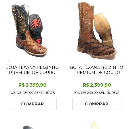
BOTA TEXANA REIZINHO
BOTA TEXANA REIZINHO
PREMIUM DE COURO
PREMIUM DE COURO
LEGÍTIMO DE PIRARUCU
LEGÍTIMO DE PIRARUCU
DRY LEAF LIMITED
DRY LEAF LIMITED
R$
2.399
,90
R$
2.399
,90
EDITION - CANO ALTO,
EDITION - CANO ALTO,
10X DE
239,99
SEM JUROS
10X DE
239,99
SEM JUROS
BICO QUADRADO -
BICO QUADRADO -
SOLADO JUMP
SOLADO DE COURO
ARTESANAL
COMPRAR
COMPRAR