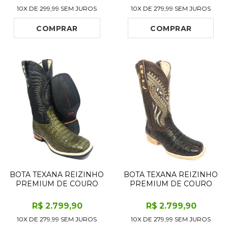
ALTO, BICO QUADRADO -
EDITION - CANO ALTO,
10X DE
299,99
SEM JUROS
10X DE
279,99
SEM JUROS
SOLADO X-FLEX
BICO QUADRADO -
ARTESANAL
SOLADO JUMP
COMPRAR
COMPRAR
BOTA TEXANA REIZINHO
BOTA TEXANA REIZINHO
PREMIUM DE COURO
PREMIUM DE COURO
LEGÍTIMO DE JACARÉ
LEGÍTIMO DE JACARÉ
VERDE MUSGO LIMITED
MARROM RABO LIMITED
R$
2.799
,90
R$
2.799
,90
EDITION - CANO ALTO,
EDITION - CANO ALTO,
10X DE
279,99
SEM JUROS
10X DE
279,99
SEM JUROS
BICO QUADRADO -
BICO QUADRADO -