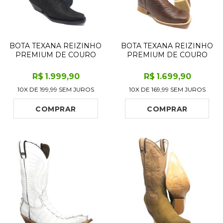
BOTA TEXANA REIZINHO
BOTA TEXANA REIZINHO
PREMIUM DE COURO
PREMIUM DE COURO
LEGÍTIMO BOVINO
LEGÍTIMO DE CABEÇA
FURRY PRETO LIMITED
DE BOI MARROM
R$
1.999
,90
R$
1.699
,90
EDITION - CANO ALTO,
TABACO - CANO ALTO,
10X DE
199,99
SEM JUROS
10X DE
169,99
SEM JUROS
BICO FINO
BICO QUADRADO -
QUADRADINHO -
SOLADO DE COURO
SOLADO DE COURO
ARTESANAL INJETADO
COMPRAR
COMPRAR
ARTESANAL