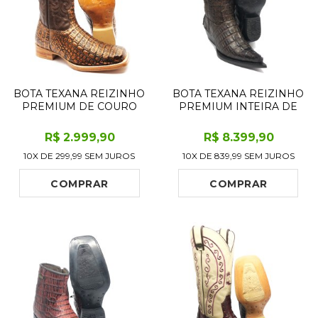
BOTA TEXANA REIZINHO
BOTA TEXANA REIZINHO
PREMIUM DE COURO
PREMIUM INTEIRA DE
LEGÍTIMO DE JACARÉ
COURO LEGÍTIMO DE
BRONZE LIMITED
JACARÉ DARKNESS
R$
2.999
,90
R$
8.399
,90
EDITION - CANO ALTO,
BLUE LIMITED EDITION -
10X DE
299,99
SEM JUROS
10X DE
839,99
SEM JUROS
BICO QUADRADO -
CANO ALTO, BICO FINO -
SOLADO DE COURO
SOLADO DE COURO
ARTESANAL
ARTESANAL
COMPRAR
COMPRAR