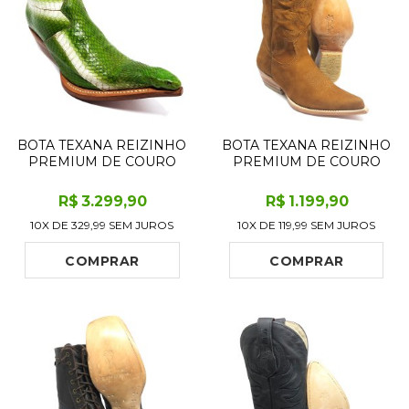
BOTA TEXANA REIZINHO
BOTA TEXANA REIZINHO
PREMIUM DE COURO
PREMIUM DE COURO
LEGÍTIMO DE COBRA
LEGÍTIMO BOVINO
NAJA VERDE COM
BUFALADA CARAMELO -
R$
3.299
,90
R$
1.199
,90
CABEÇA LIMITED
CANO ALTO, BICO FINO
10X DE
329,99
SEM JUROS
10X DE
119,99
SEM JUROS
EDITION - CANO CURTO,
INCLINADO - SOLADO
BICO FINO - SOLADO DE
DE COURO ARTESANAL
COURO ARTESANAL
COMPRAR
COMPRAR