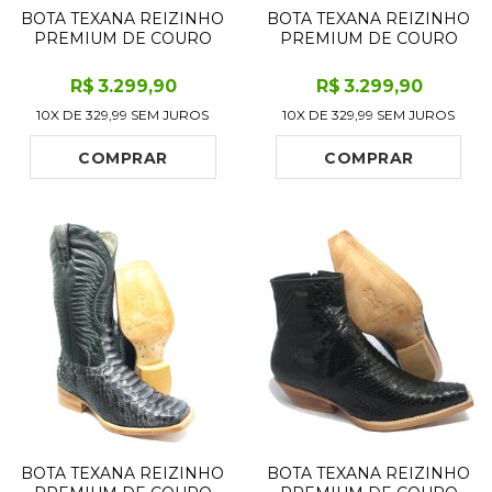
BOTA TEXANA REIZINHO
BOTA TEXANA REIZINHO
PREMIUM DE COURO
PREMIUM DE COURO
LEGÍTIMO DE COBRA
LEGÍTIMO DE COBRA
PYTHON CASSIS LIMITED
NAPA PRETA COM
R$
3.299
,90
R$
3.299
,90
EDITION - CANO ALTO,
CABEÇA LIMITED
10X DE
329,99
SEM JUROS
10X DE
329,99
SEM JUROS
BICO QUADRADO -
EDITION - CANO CURTO,
SOLADO DE COURO
BICO FINO - SOLADO DE
ARTESANAL
COURO ARTESANAL
COMPRAR
COMPRAR
BOTA TEXANA REIZINHO
BOTA TEXANA REIZINHO