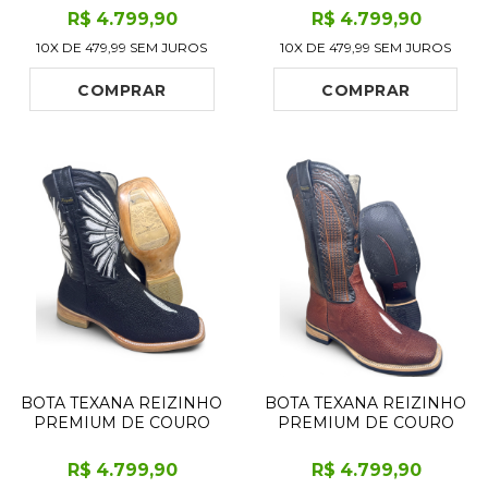
MARROM CAFÉ LIMITED
PRETA LIMITED EDITION
R$
4.799
,90
R$
4.799
,90
EDITION - CANO ALTO,
- CANO ALTO, BICO
10X DE
479,99
SEM JUROS
10X DE
479,99
SEM JUROS
BICO QUADRADO -
QUADRADO - SOLADO
SOLADO X-FLEX
DE COURO ARTESANAL
ARTESANAL
INJETADO
COMPRAR
COMPRAR
BOTA TEXANA REIZINHO
BOTA TEXANA REIZINHO
PREMIUM DE COURO
PREMIUM DE COURO
LEGÍTIMO DE ARRAIA
LEGÍTIMO DE ARRAIA
PRETA LIMITED EDITION
EVOK LIMITED EDITION -
R$
4.799
,90
R$
4.799
,90
- CANO MÉDIO, BICO
CANO ALTO, BICO