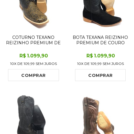
COTURNO TEXANO
BOTA TEXANA REIZINHO
REIZINHO PREMIUM DE
PREMIUM DE COURO
COURO LEGÍTIMO
LEGÍTIMO BOVINO
BOVINO IMITAÇÃO DE
BUFALADA PRETA -
R$
1.099
,90
R$
1.099
,90
ELEFANTE BLACK
CANO ALTO, BICO FINO
10X DE
109,99
SEM JUROS
10X DE
109,99
SEM JUROS
COGNAC - CANO CURTO,
ARREDONDADO -
BICO QUADRADO -
SOLADO DE COURO
SOLADO DE COURO
ARTESANAL
COMPRAR
COMPRAR
ARTESANAL