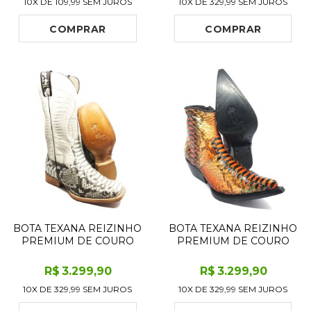
10X DE
109,99
SEM JUROS
10X DE
329,99
SEM JUROS
ALTO, BICO QUADRADO -
EDITION - CANO ALTO,
SOLADO DE COURO
BICO QUADRADO -
ARTESANAL
SOLADO DE COURO
COMPRAR
COMPRAR
ARTESANAL
BOTA TEXANA REIZINHO
BOTA TEXANA REIZINHO
PREMIUM DE COURO
PREMIUM DE COURO
LEGÍTIMO DE COBRA
LEGÍTIMO DE COBRA
PYTHON NATURAL
PYTHON CASSIS LIMITED
R$
3.299
,90
R$
3.299
,90
LIMITED EDITION - CANO
EDITION - CANO CURTO,
10X DE
329,99
SEM JUROS
10X DE
329,99
SEM JUROS
ALTO, BICO QUADRADO -
BICO FINO - SOLADO DE
SOLADO DE COURO
COURO ARTESANAL