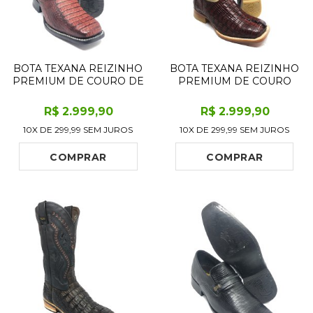
BOTA TEXANA REIZINHO
BOTA TEXANA REIZINHO
PREMIUM DE COURO DE
PREMIUM DE COURO
JACARÉ VERDE MUSGO
LEGÍTIMO DE JACARÉ
LIMITED EDITION - CANO
HAVANA ESCURO RABO -
R$
2.999
,90
R$
2.999
,90
CURTO, BICO
CANO ALTO, BICO
10X DE
299,99
SEM JUROS
10X DE
299,99
SEM JUROS
QUADRADO - SOLADO
QUADRADO - SOLADO
DE COURO ARTESANAL
DE COURO ARTESANAL
INJETADO
INJETADO
COMPRAR
COMPRAR