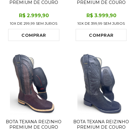
PREMIUM DE COURO
PREMIUM DE COURO
LEGÍTIMO DE COBRA
LEGÍTIMO DE LOBO
PYTHON LUXO BLACK
MARINHO PRETO
R$
2.999
,90
R$
3.999
,90
LIMITED EDITION - CANO
LIMITED EDITION - CANO
10X DE
299,99
SEM JUROS
10X DE
399,99
SEM JUROS
ALTO, BICO QUADRADO -
ALTO, BICO QUADRADO -
SOLADO DE COURO
SOLADO DE COURO
ARTESANAL
ARTESANAL COM
COMPRAR
COMPRAR
PROTEÇ
BOTA TEXANA REIZINHO
BOTA TEXANA REIZINHO
PREMIUM DE COURO
PREMIUM DE COURO
LEGÍTIMO DE ARRAIA
LEGÍTIMO DE ARRAIA