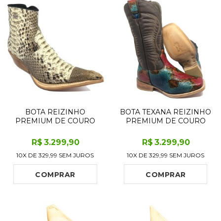
BOTA REIZINHO
BOTA TEXANA REIZINHO
PREMIUM DE COURO
PREMIUM DE COURO
LEGÍTIMO DE COBRA
LEGÍTIMO DE COBRA
PYTHON NATURAL COM
PYTHON LILLE LIMITED
R$
3.299
,90
R$
3.299
,90
CABEÇA DE NAJA
EDITION - CANO ALTO,
10X DE
329,99
SEM JUROS
10X DE
329,99
SEM JUROS
LIMITED EDITION - CANO
BICO QUADRADO -
CURTO, BICO FINO -
SOLADO DE COURO
SOLADO DE COURO
ARTESANAL
COMPRAR
COMPRAR
ARTESANAL