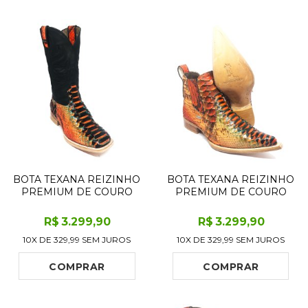
BOTA TEXANA REIZINHO
BOTA TEXANA REIZINHO
PREMIUM DE COURO
PREMIUM DE COURO
LEGÍTIMO DE COBRA
LEGÍTIMO DE COBRA
PYTHON CASSIS LIMITED
PYTHON CASSIS LIMITED
R$
3.299
,90
R$
3.299
,90
EDITION - CANO ALTO,
EDITION - CANO CURTO,
10X DE
329,99
SEM JUROS
10X DE
329,99
SEM JUROS
BICO QUADRADO -
BICO FINO - SOLADO DE
SOLADO DE COURO
COURO ARTESANAL
ARTESANAL
COMPRAR
COMPRAR