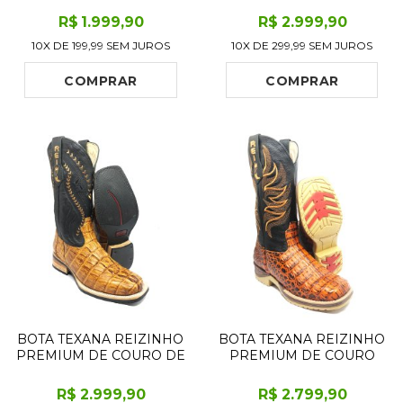
FURRY LIMITED EDITION
HAVANA LIMITED
R$
1.999
,90
R$
2.999
,90
- CANO ALTO, BICO FINO
EDITION - CANO ALTO,
10X DE
199,99
SEM JUROS
10X DE
299,99
SEM JUROS
QUADRADINHO -
BICO QUADRADO -
SOLADO DE COURO
SOLADO DE COURO
ARTESANAL
ARTESANAL
COMPRAR
COMPRAR
BOTA TEXANA REIZINHO
BOTA TEXANA REIZINHO
PREMIUM DE COURO DE
PREMIUM DE COURO
JACARÉ HAVANA RABO
LEGÍTIMO DE JACARÉ
LIMITED EDITION - CANO
VOLCANO LIMITED
R$
2.999
,90
R$
2.799
,90