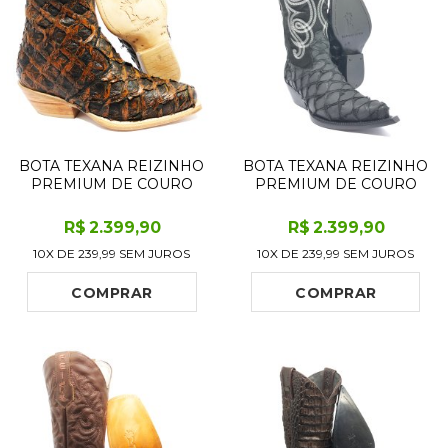
BOTA TEXANA REIZINHO
BOTA TEXANA REIZINHO
PREMIUM DE COURO
PREMIUM DE COURO
LEGÍTIMO DE PIRARUCU
LEGÍTIMO DE PIRARUCU
BROWN GOLD - CANO
PRETO LIMITED EDITION
R$
2.399
,90
R$
2.399
,90
CURTO, BICO FINO
- CANO ALTO, BICO FINO
10X DE
239,99
SEM JUROS
10X DE
239,99
SEM JUROS
QUADRADINHO -
- SOLADO DE COURO
SOLADO DE COURO
ARTESANAL
ARTESANAL
COMPRAR
COMPRAR