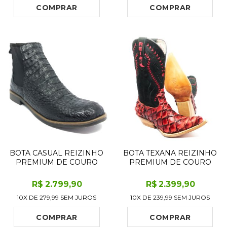
DE COURO ARTESANAL
ARTESANAL COM PR
COMPRAR
COMPRAR
BOTA CASUAL REIZINHO
BOTA TEXANA REIZINHO
PREMIUM DE COURO
PREMIUM DE COURO
LEGÍTIMO DE JACARÉ
LEGÍTIMO DE PIRARUCU
PRETO - CANO CURTO,
BLOODWINE LIMITED
R$
2.799
,90
R$
2.399
,90
SOLADO FLEX COMFORT
EDITION - CANO ALTO,
10X DE
279,99
SEM JUROS
10X DE
239,99
SEM JUROS
- BICO REDONDO
BICO FINO - SOLADO DE
COURO ARTESANAL
COMPRAR
COMPRAR