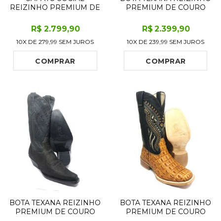
REIZINHO PREMIUM DE
PREMIUM DE COURO
COURO DE JACARÉ
LEGÍTIMO DE PIRARUCU
TABACO LIMITED
PRETO LIMITED EDITION
R$
2.799
,90
R$
2.399
,90
EDITION - CANO CURTO,
- CANO ALTO, BICO
10X DE
279,99
SEM JUROS
10X DE
239,99
SEM JUROS
BICO QUADRADO MÉDIO
QUADRADO - SOLADO
- SOLADO DE COURO
DE COURO ARTESANAL
ARTESANAL
COMPRAR
COMPRAR
BOTA TEXANA REIZINHO
BOTA TEXANA REIZINHO
PREMIUM DE COURO
PREMIUM DE COURO
LEGÍTIMO BOVINO
LEGÍTIMO DE JACARÉ