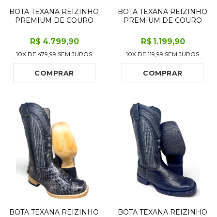
BOTA TEXANA REIZINHO
BOTA TEXANA REIZINHO
PREMIUM DE COURO
PREMIUM DE COURO
LEGÍTIMO DE ARRAIA
LEGÍTIMO BOVINO
DEEP BLUE LIMITED
MARROM CAFÉ LIMITED
R$
4.799
,90
R$
1.199
,90
EDITION - CANO ALTO,
EDITION - CANO MÉDIO,
10X DE
479,99
SEM JUROS
10X DE
119,99
SEM JUROS
BICO QUADRADO -
BICO REDONDO -
SOLADO DE COURO
SOLADO DE COURO
ARTESANAL INJETADO
ARTESANAL
COMPRAR
COMPRAR
BOTA TEXANA REIZINHO
BOTA TEXANA REIZINHO