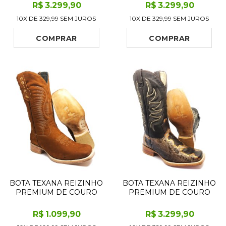
PYTHON BROWN GOLD
PYTHON BLACK SALMON
R$
3.299
,90
R$
3.299
,90
LIMITED EDITION - CANO
LIMITED EDITION - CANO
10X DE
329,99
SEM JUROS
10X DE
329,99
SEM JUROS
CURTO, BICO FINO -
CURTO, BICO FINO -
SOLADO DE COURO
SOLADO DE COURO
ARTESANAL INJETADO
ARTESANAL
COMPRAR
COMPRAR
BOTA TEXANA REIZINHO
BOTA TEXANA REIZINHO
PREMIUM DE COURO
PREMIUM DE COURO
LEGÍTIMO BOVINO
LEGÍTIMO DE COBRA
BUFALADA CARAMELO
PYTHON BROWN
R$
1.099
,90
R$
3.299
,90
LIMITED EDITION - CANO
CRAFTS LIMITED