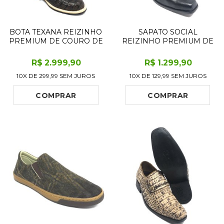
BOTA TEXANA REIZINHO
SAPATO SOCIAL
PREMIUM DE COURO DE
REIZINHO PREMIUM DE
JACARÉ MARROM
COURO BOVINO
LIMITED EDITION - CANO
IMITAÇÃO DE LAGARTO
R$
2.999
,90
R$
1.299
,90
ALTO, BICO REDONDO -
PRETO LIMITED EDITION
10X DE
299,99
SEM JUROS
10X DE
129,99
SEM JUROS
SOLADO X-FLEX
- CANO CURTO, BICO
ARTESANAL
QUADRADO MÉDIO -
SOLADO DE COURO
COMPRAR
COMPRAR
ARTESANAL