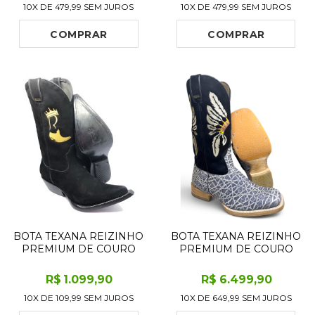
10X DE
479,99
SEM JUROS
10X DE
479,99
SEM JUROS
QUADRADO - SOLADO
QUADRADO - SOLADO X-
DE COURO ARTESANAL
FLEX ARTESANAL
INJETADO
COMPRAR
COMPRAR
BOTA TEXANA REIZINHO
BOTA TEXANA REIZINHO
PREMIUM DE COURO
PREMIUM DE COURO
LEGÍTIMO BOVINO
LEGÍTIMO DE ELEFANTE
BUFALADA PRETA
CINZA NATURAL LIMITED
R$
1.099
,90
R$
6.499
,90
LIMITED EDITION - CANO
EDITION - CANO ALTO,
10X DE
109,99
SEM JUROS
10X DE
649,99
SEM JUROS
ALTO, BICO FINO
BICO QUADRADO -
INCLINADO - SOLADO
SOLADO DE COURO