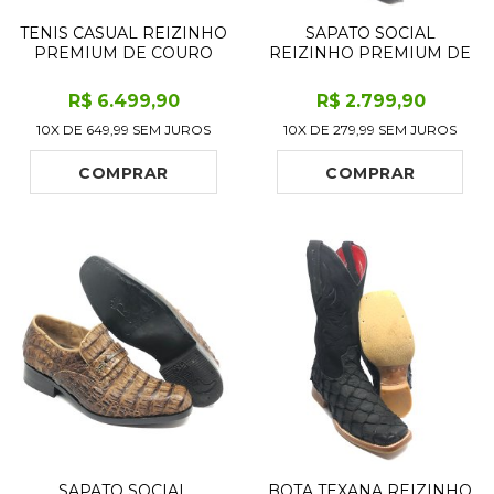
TENIS CASUAL REIZINHO
SAPATO SOCIAL
PREMIUM DE COURO
REIZINHO PREMIUM DE
LEGÍTIMO DE ELEFANTE
COURO DE JACARÉ
YELLOWSTONE LIMITED
DESERT QUEST LIMITED
R$
6.499
,90
R$
2.799
,90
EDITION - CANO CURTO,
EDITION - CANO CURTO,
10X DE
649,99
SEM JUROS
10X DE
279,99
SEM JUROS
BICO QUADRADO
BICO QUADRADO MÉDIO
REDONDO - SOLADO
- SOLADO DE COURO
SNEAKER
ARTESANAL
COMPRAR
COMPRAR
SAPATO SOCIAL
BOTA TEXANA REIZINHO