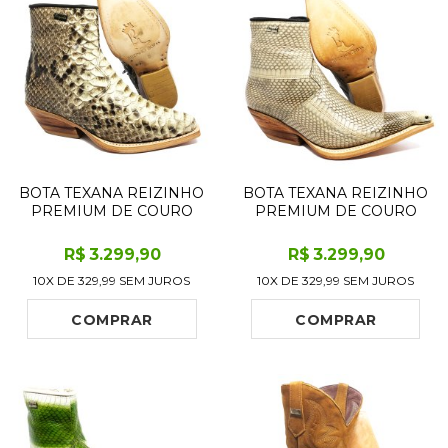
BOTA TEXANA REIZINHO
BOTA TEXANA REIZINHO
PREMIUM DE COURO
PREMIUM DE COURO
LEGÍTIMO DE COBRA
LEGÍTIMO DE COBRA
PYTHON NATURAL
NAJA NATURAL COM
R$
3.299
,90
R$
3.299
,90
LIMITED EDITION - CANO
CABEÇA LIMITED
10X DE
329,99
SEM JUROS
10X DE
329,99
SEM JUROS
CURTO, BICO FINO
EDITION - CANO CURTO,
QUADRADINHO -
BICO FINO - SOLADO DE
SOLADO DE COURO
COURO ARTESANAL
COMPRAR
COMPRAR
ARTESAN