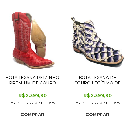
BOTA TEXANA REIZINHO
BOTA TEXANA DE
PREMIUM DE COURO
COURO LEGÍTIMO DE
LEGÍTIMO DE PIRARUCU
PIRARUCU DARK BLUE -
RED LIMITED EDITION -
CANO CURTO, BICO
R$
2.399
,90
R$
2.399
,90
CANO ALTO, BICO FINO -
QUADRADO - SOLADO X-
10X DE
239,99
SEM JUROS
10X DE
239,99
SEM JUROS
SOLADO DE COURO
FLEX ARTESANAL
ARTESANAL
COMPRAR
COMPRAR