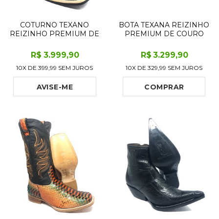
COTURNO TEXANO
BOTA TEXANA REIZINHO
REIZINHO PREMIUM DE
PREMIUM DE COURO
COURO LEGÍTIMO DE
LEGÍTIMO DE COBRA
BÚFALO AFRICANO
NAJA AZUL COM CABEÇA
R$
3.999
,90
R$
3.299
,90
BLACK COGNAC - CANO
LIMITED EDITION - CANO
10X DE
399,99
SEM JUROS
10X DE
329,99
SEM JUROS
CURTO, BICO
CURTO, BICO FINO -
QUADRADO - SOLADO X-
SOLADO DE COURO
FLEX ARTESANAL
ARTESANAL
AVISE-ME
COMPRAR