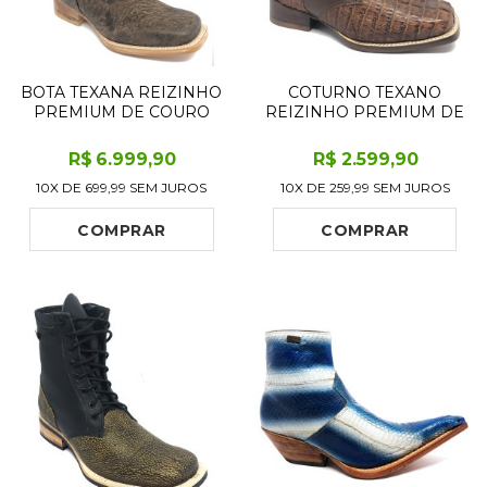
BOTA TEXANA REIZINHO
COTURNO TEXANO
PREMIUM DE COURO
REIZINHO PREMIUM DE
LEGÍTIMO DE GIRAFA
COURO LEGÍTIMO DE
MARROM LIMITED
JACARÉ TABACO RABO
R$
6.999
,90
R$
2.599
,90
EDITION - CANO MÉDIO,
LIMITED EDITION - CANO
10X DE
699,99
SEM JUROS
10X DE
259,99
SEM JUROS
BICO QUADRADO -
CURTO, BICO
SOLADO DE COURO
QUADRADO - SOLADO
ARTESANAL
DE COURO ARTESANAL
COMPRAR
COMPRAR