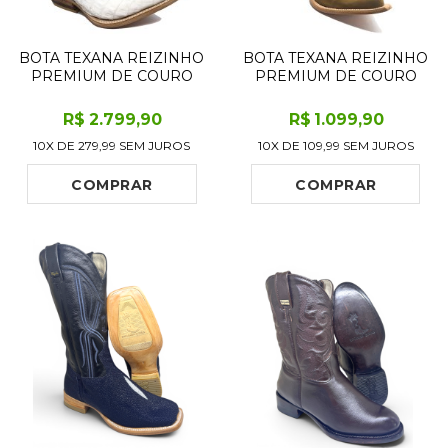
BOTA TEXANA REIZINHO
BOTA TEXANA REIZINHO
PREMIUM DE COURO
PREMIUM DE COURO
LEGÍTIMO DE JACARÉ
LEGÍTIMO BOVINO
BRANCO RABO LIMITED
BUFALADA MARFIM
R$
2.799
,90
R$
1.099
,90
EDITION - CANO ALTO,
LIMITED EDITION - CANO
10X DE
279,99
SEM JUROS
10X DE
109,99
SEM JUROS
BICO FINO - SOLADO DE
ALTO, BICO FINO
COURO ARTESANAL
INCLINADO - SOLADO
DE COURO ARTESANAL
COMPRAR
COMPRAR