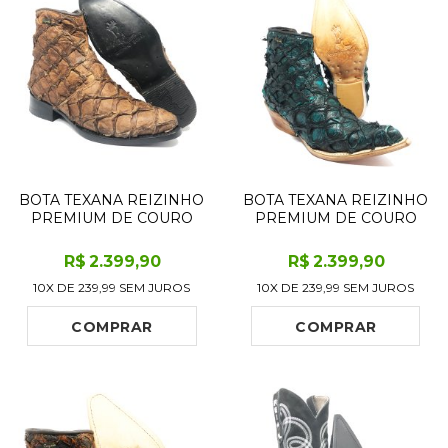
BOTA TEXANA REIZINHO
BOTA TEXANA REIZINHO
PREMIUM DE COURO
PREMIUM DE COURO
LEGÍTIMO DE PIRARUCU
LEGÍTIMO DE PIRARUCU
DRY LEAF - CANO
OCEAN - CANO CURTO,
R$
2.399
,90
R$
2.399
,90
CURTO, BICO FINO
BICO FINO - SOLADO DE
10X DE
239,99
SEM JUROS
10X DE
239,99
SEM JUROS
ARREDONDADO -
COURO ARTESANAL
SOLADO DE COURO
ARTESANAL
COMPRAR
COMPRAR