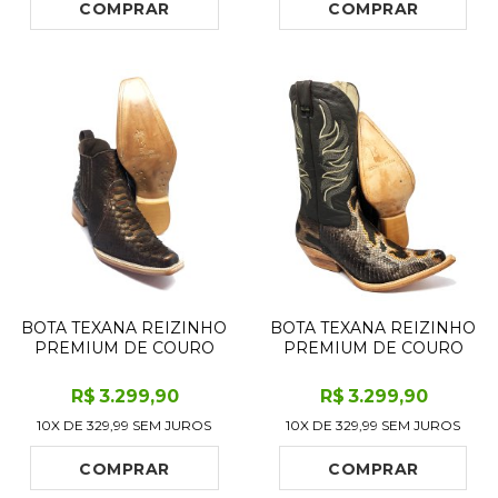
ARTESANAL
COMPRAR
COMPRAR
BOTA TEXANA REIZINHO
BOTA TEXANA REIZINHO
PREMIUM DE COURO
PREMIUM DE COURO
LEGÍTIMO DE COBRA
LEGÍTIMO DE COBRA
PYTHON LUXO BROWN
PYTHON BROWN
R$
3.299
,90
R$
3.299
,90
LIMITED EDITION - CANO
CRAFTS LIMITED
10X DE
329,99
SEM JUROS
10X DE
329,99
SEM JUROS
CURTO, BICO FINO
EDITION - CANO ALTO,
QUADRADINHO -
BICO FINO - SOLADO DE
SOLADO DE COURO
COURO ARTESANAL
COMPRAR
COMPRAR
ARTESA