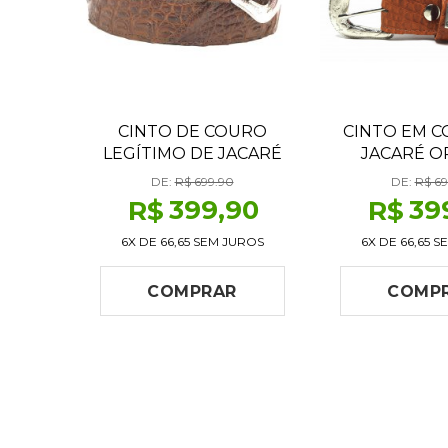
CINTO DE COURO
CINTO EM C
LEGÍTIMO DE JACARÉ
JACARÉ 
HAVANA ESCURO
DE:
R$ 699.90
DE:
R$ 69
399
,90
39
R$
R$
6X DE
66,65
SEM JUROS
6X DE
66,65
SE
COMPRAR
COMP