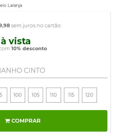
eio Laranja
9,98
 sem juros no cartão
à vista 
 com 
10% desconto
MANHO CINTO
5
100
105
110
115
120
COMPRAR