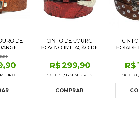
OURO DE
CINTO DE COURO
CINTO
ORANGE
BOVINO IMITAÇÃO DE
BOIADE
COBRA RED
9.90
9
,90
299
,90
R$
R$
M JUROS
5X DE
59,98
SEM JUROS
3X DE
66
RAR
COMPRAR
CO