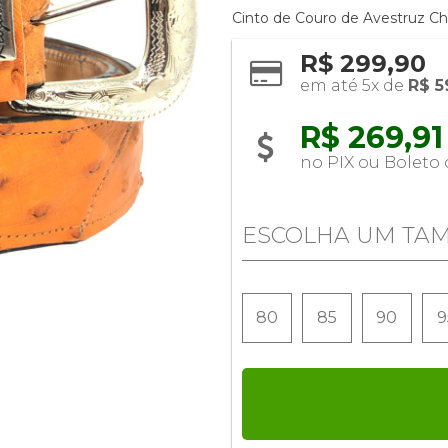
Cinto de Couro de Avestruz Ch
R$ 299,90
em até 5x de 
R$ 5
R$ 269,91 
no PIX ou Boleto
ESCOLHA UM TA
80
85
90
9