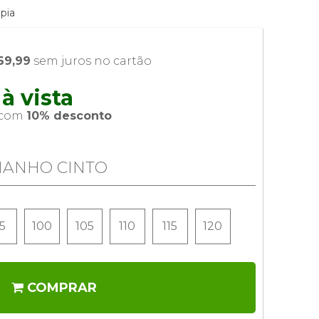
pia
69,99
 sem juros no cartão
à vista 
 com 
10% desconto
MANHO CINTO
5
100
105
110
115
120
COMPRAR