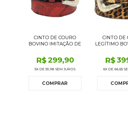
CINTO DE COURO
CINTO DE
BOVINO IMITAÇÃO DE
LEGÍTIMO BO
COBRA RED
PELO ESTA
ONÇ
299
,90
39
R$
R$
5X DE
59,98
SEM JUROS
6X DE
66,65
SE
COMPRAR
COMP