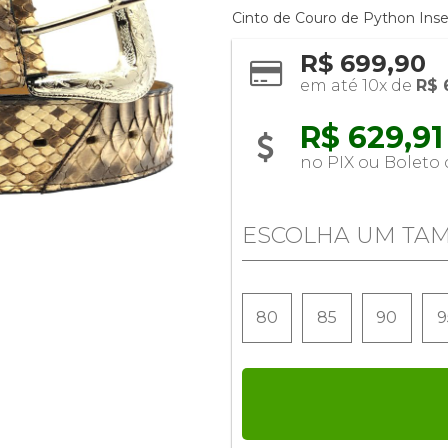
Cinto de Couro de Python Inse
R$ 699,90
em até 10x de 
R$ 
R$ 629,91 
no PIX ou Boleto
ESCOLHA UM TA
80
85
90
9