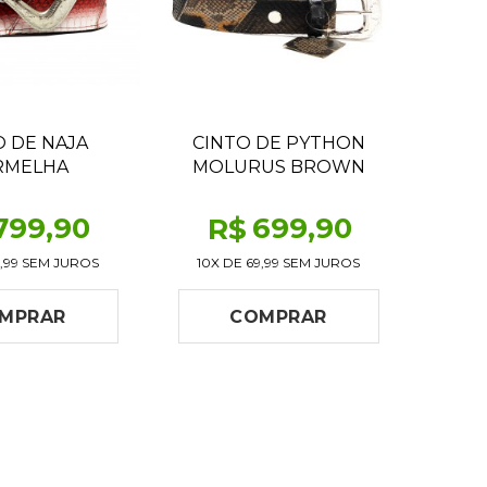
O DE NAJA
CINTO DE PYTHON
RMELHA
MOLURUS BROWN
CRAFTS
799
,90
699
,90
R$
,99
SEM JUROS
10X DE
69,99
SEM JUROS
MPRAR
COMPRAR