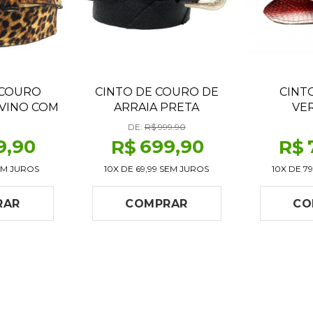
 COURO
CINTO DE COURO DE
CINT
VINO COM
ARRAIA PRETA
VE
MPADO DE
DE:
R$ 999.90
A
9
,90
699
,90
R$
R$
M JUROS
10X DE
69,99
SEM JUROS
10X DE
79
RAR
COMPRAR
CO