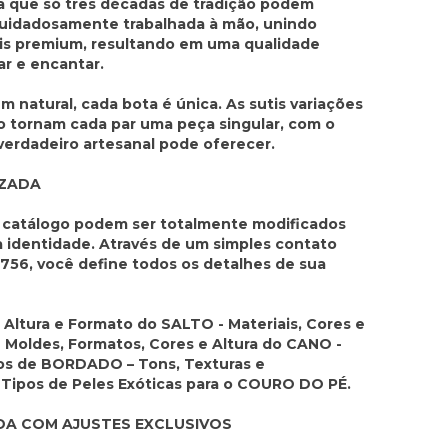
a que só três décadas de tradição podem
cuidadosamente trabalhada à mão, unindo
ais premium, resultando em uma qualidade
ar e encantar.
 natural, cada bota é única. As sutis variações
o tornam cada par uma peça singular, com o
verdadeiro artesanal pode oferecer.
IZADA
 catálogo podem ser totalmente modificados
ua identidade. Através de um simples contato
56, você define todos os detalhes de sua
Altura e Formato do SALTO - Materiais, Cores e
oldes, Formatos, Cores e Altura do CANO -
s de BORDADO – Tons, Texturas e
 Tipos de Peles Exóticas para o COURO DO PÉ.
DA COM AJUSTES EXCLUSIVOS