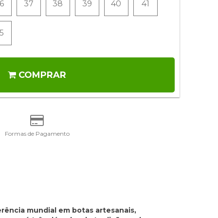
6
37
38
39
40
41
5
COMPRAR
Formas de Pagamento
rência mundial em botas artesanais,