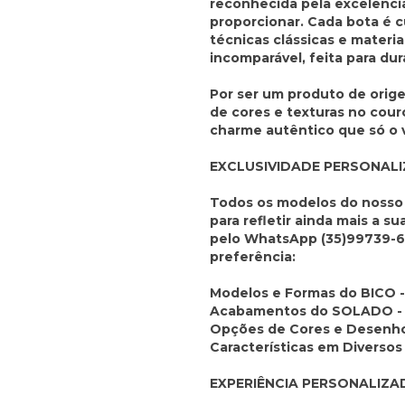
reconhecida pela excelênci
proporcionar. Cada bota é 
técnicas clássicas e materi
incomparável, feita para dur
Por ser um produto de origem
de cores e texturas no cour
charme autêntico que só o 
EXCLUSIVIDADE PERSONAL
Todos os modelos do nosso
para refletir ainda mais a s
pelo WhatsApp (35)99739-67
preferência:
Modelos e Formas do BICO - 
Acabamentos do SOLADO - M
Opções de Cores e Desenho
Características em Diversos
EXPERIÊNCIA PERSONALIZA