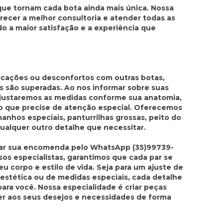
ue tornam cada bota ainda mais única. Nossa
recer a melhor consultoria e atender todas as
do a maior satisfação e a experiência que
icações ou desconfortos com outras botas,
s são superadas. Ao nos informar sobre suas
ajustaremos as medidas conforme sua anatomia,
o que precise de atenção especial. Oferecemos
anhos especiais, panturrilhas grossas, peito do
qualquer outro detalhe que necessitar.
izar sua encomenda pelo WhatsApp (35)99739-
os especialistas, garantimos que cada par se
u corpo e estilo de vida. Seja para um ajuste de
estética ou de medidas especiais, cada detalhe
ra você. Nossa especialidade é criar peças
der aos seus desejos e necessidades de forma