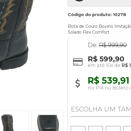
Código do produto: 10278
Bota de Couro Bovino Imitação
Solado Flex Comfort
De:
R$ 999,90
R$ 599,90
em até 10x de 
R$ 
R$ 539,91 
no PIX ou Boleto
ESCOLHA UM TA