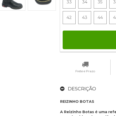
33
34
35
3
42
43
44
4
Frete e Prazo
DESCRIÇÃO
REIZINHO BOTAS
A Reizinho Botas é uma refe