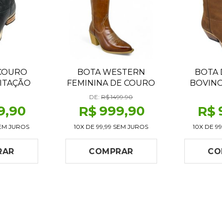
 COURO
BOTA WESTERN
BOTA 
ITAÇÃO
FEMININA DE COURO
BOVINO
O - CANO
BOVINO MARROM
CARAM
DE:
R$ 1499.90
BICO
HAVANA - CANO ALTO,
ALTO, B
9
,90
999
,90
R$
R$
OLADO X-
BICO FINO | REIZINHO
SOLADO
ESANAL
BOTAS
ART
EM JUROS
10X DE
99,99
SEM JUROS
10X DE
99
RAR
COMPRAR
CO