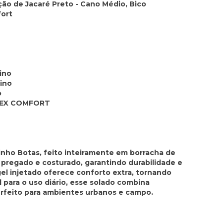
ão de Jacaré Preto - Cano Médio, Bico
ort
ino
ino
o
FLEX COMFORT
zinho Botas, feito inteiramente em borracha de
, pregado e costurado, garantindo durabilidade e
 gel injetado oferece conforto extra, tornando
 para o uso diário, esse solado combina
erfeito para ambientes urbanos e campo.