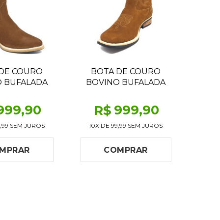
DE COURO
BOTA DE COURO
 BUFALADA
BOVINO BUFALADA
ELO - CANO
CARAMELO - CANO
ICO FINO, ​
MÉDIO, BICO
999
,90
999
,90
R$
 DE COURO
QUADRADO, SOLADO X-
ESANAL
FLEX ARTESANAL
,99
SEM JUROS
10X DE
99,99
SEM JUROS
MPRAR
COMPRAR