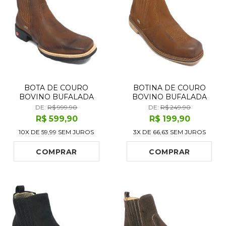
BOTA DE COURO
BOTINA DE COURO
BOVINO BUFALADA
BOVINO BUFALADA
CARAMELO BURNED -
CARAMELO BURNED -
DE:
R$ 999.90
DE:
R$ 249.90
CANO CURTO, BICO
CANO CURTO, BICO
R$
599
,90
R$
199
,90
QUADRADO, SOLADO
QUADRADO
10X DE
59,99
SEM JUROS
3X DE
66,63
SEM JUROS
FLEX COMFORT
COMPRAR
COMPRAR