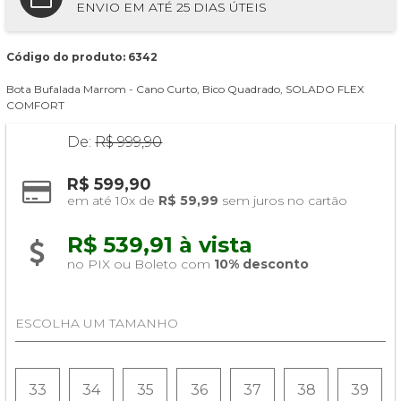
ENVIO EM ATÉ 25 DIAS ÚTEIS
Código do produto: 6342
Bota Bufalada Marrom - Cano Curto, Bico Quadrado, SOLADO FLEX
COMFORT
De:
R$ 999,90
R$ 599,90
em até 10x de 
R$ 59,99
 sem juros no cartão
R$ 539,91 à vista 
no PIX ou Boleto com 
10% desconto
ESCOLHA UM TAMANHO
33
34
35
36
37
38
39