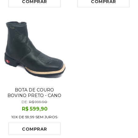
COMPRAR
COMPRAR
BOTA DE COURO
BOVINO PRETO - CANO
CURTO, BICO
DE:
R$ 999.90
QUADRADO, SOLADO
R$
599
,90
FLEX COMFORT
10X DE
59,99
SEM JUROS
COMPRAR