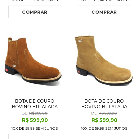
BOTAS
COMPRAR
COMPRAR
BOTA DE COURO
BOTA DE COURO
BOVINO BUFALADA
BOVINO BUFALADA
CARAMELO - CANO
MARFIM - CANO CURTO,
DE:
R$ 999.90
DE:
R$ 999.90
CURTO, BICO
BICO QUADRADO,
R$
599
,90
R$
599
,90
QUADRADO, ​SOLADO
SOLADO FLEX COMFORT
10X DE
59,99
SEM JUROS
10X DE
59,99
SEM JUROS
FLEX COMFORT