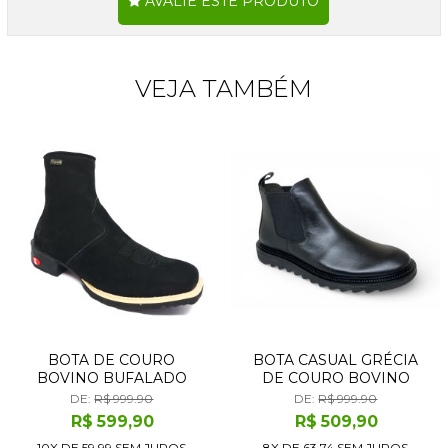
AVALIE ESTE PRODUTO
VEJA TAMBÉM
BOTA DE COURO
BOTA CASUAL GRÉCIA
BOVINO BUFALADO
DE COURO BOVINO
PRETO - CANO CURTO,
PRETO - CANO CURTO
DE:
R$ 999.90
DE:
R$ 999.90
BICO QUADRADO,
ELÁSTICO, BICO
R$
599
,90
R$
509
,90
SOLADO FLEX COMFORT
REDONDO | REIZINHO
10X DE
59,99
SEM JUROS
8X DE
63,74
SEM JUROS