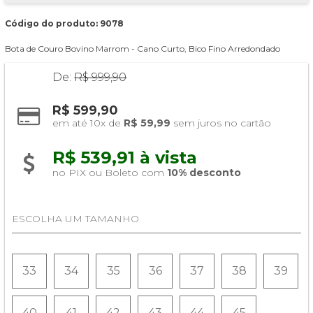
Código do produto: 9078
Bota de Couro Bovino Marrom - Cano Curto, Bico Fino Arredondado
De:
R$ 999,90
R$ 599,90
em até 10x de 
R$ 59,99
 sem juros no cartão
R$ 539,91 à vista 
no PIX ou Boleto com 
10% desconto
ESCOLHA UM TAMANHO
33
34
35
36
37
38
39
40
41
42
43
44
45