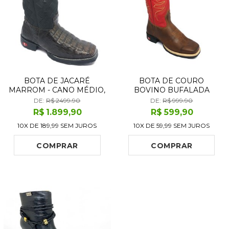
BOTA DE JACARÉ
BOTA DE COURO
MARROM - CANO MÉDIO,
BOVINO BUFALADA
BICO QUADRADO,
CARAMELO BURNED -
DE:
R$ 2499.90
DE:
R$ 999.90
SOLADO FLEX COMFORT
CANO ALTO, BICO
R$
1.899
,90
R$
599
,90
QUADRADO, SOLADO
10X DE
189,99
SEM JUROS
10X DE
59,99
SEM JUROS
FLEX COMFORT
COMPRAR
COMPRAR