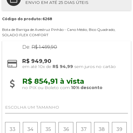
ENVIO EM ATÉ 25 DIAS ÚTEIS
Código do produto: 6268
Bota de Barriga de Avestruz Pinhão - Cano Médio, Bico Quadrado,
SOLADO FLEX COMFORT
De:
R$ 1.499,90
R$ 949,90
em até 10x de 
R$ 94,99
 sem juros no cartão
R$ 854,91 à vista 
no PIX ou Boleto com 
10% desconto
ESCOLHA UM TAMANHO
33
34
35
36
37
38
39