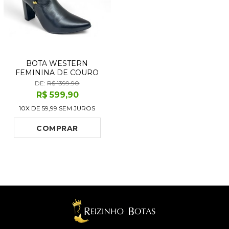
BOTA WESTERN
FEMININA DE COURO
BOVINO PRETA - CANO
DE:
R$ 1399.90
CURTO ZÍPER, BICO
R$
599
,90
FINO | REIZINHO BOTAS
10X DE
59,99
SEM JUROS
COMPRAR