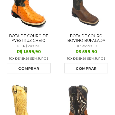
BOTA DE COURO DE
BOTA DE COURO
AVESTRUZ CHEIO
BOVINO BUFALADA
LARANJA - CANO ALTO,
CARAMELO BURNED -
DE:
R$ 2099.90
DE:
R$ 999.90
BICO QUADRADO,
CANO ALTO, BICO
R$
1.599
,90
R$
599
,90
SOLADO FLEX COMFORT
QUADRADO, SOLADO
10X DE
159,99
SEM JUROS
10X DE
59,99
SEM JUROS
FLEX COMFORT
COMPRAR
COMPRAR