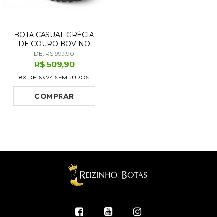
BOTA CASUAL GRÉCIA
DE COURO BOVINO
PRETO - CANO CURTO
DE:
R$ 999.90
ELÁSTICO, BICO
R$
509
,90
REDONDO | REIZINHO
8X DE
63,74
SEM JUROS
BOTAS
COMPRAR