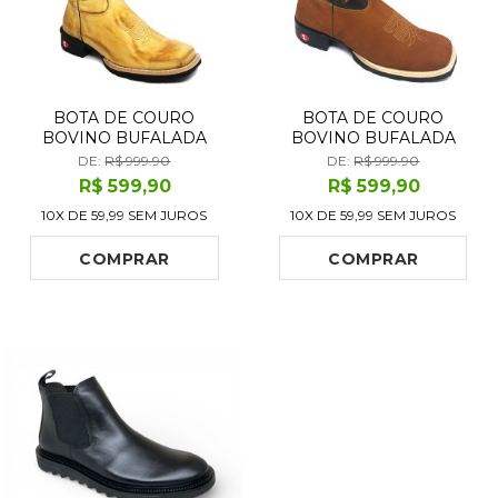
BOTA DE COURO
BOTA DE COURO
BOVINO BUFALADA
BOVINO BUFALADA
AMARELO LÁTEGO
CARAMELO - CANO
DE:
R$ 999.90
DE:
R$ 999.90
BURNED - CANO ALTO,
MÉDIO, BICO
R$
599
,90
R$
599
,90
BICO QUADRADO,
QUADRADO, SOLADO
10X DE
59,99
SEM JUROS
10X DE
59,99
SEM JUROS
SOLADO FLEX COMFORT
FLEX COMFORT
COMPRAR
COMPRAR