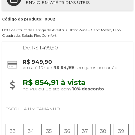
ENVIO EM ATÉ 25 DIAS ÚTEIS
Código do produto: 10082
Bota de Couro de Barriga de Avestruz BloodWine - Cano Médio, Bico
Quadrado, Solado Flex Comfort
De:
R$ 1.499,90
R$ 949,90
em até 10x de 
R$ 94,99
 sem juros no cartão
R$ 854,91 à vista 
no PIX ou Boleto com 
10% desconto
ESCOLHA UM TAMANHO
33
34
35
36
37
38
39